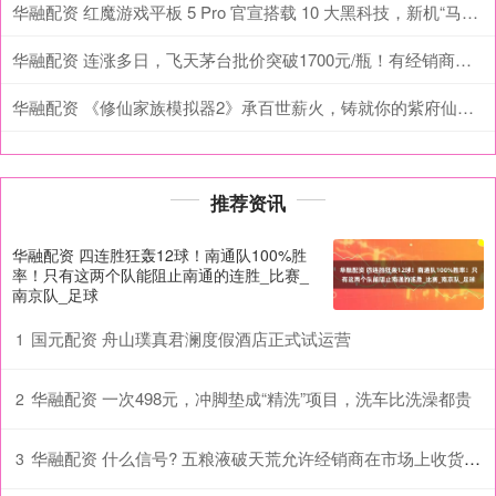
华融配资 红魔游戏平板 5 Pro 官宣搭载 10 大黑科技，新机“马上登场”
华融配资 连涨多日，飞天茅台批价突破1700元/瓶！有经销商直呼需求超出预期，这波行情能维持多久？
华融配资 《修仙家族模拟器2》承百世薪火，铸就你的紫府仙族传奇
推荐资讯
华融配资 四连胜狂轰12球！南通队100%胜
率！只有这两个队能阻止南通的连胜_比赛_
南京队_足球
国元配资 舟山璞真君澜度假酒店正式试运营
1
华融配资 一次498元，冲脚垫成“精洗”项目，洗车比洗澡都贵
2
华融配资 什么信号? 五粮液破天荒允许经销商在市场上收货, 可转码
3