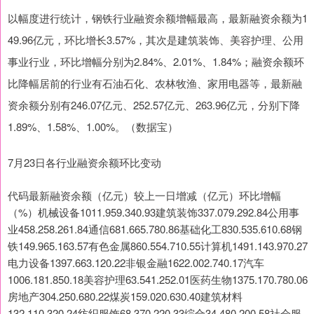
以幅度进行统计，钢铁行业融资余额增幅最高，最新融资余额为1
49.96亿元，环比增长3.57%，其次是建筑装饰、美容护理、公用
事业行业，环比增幅分别为2.84%、2.01%、1.84%；融资余额环
比降幅居前的行业有石油石化、农林牧渔、家用电器等，最新融
资余额分别有246.07亿元、252.57亿元、263.96亿元，分别下降
1.89%、1.58%、1.00%。（数据宝）
7月23日各行业融资余额环比变动
代码最新融资余额（亿元）较上一日增减（亿元）环比增幅
（%）机械设备1011.959.340.93建筑装饰337.079.292.84公用事
业458.258.261.84通信681.665.780.86基础化工830.535.610.68钢
铁149.965.163.57有色金属860.554.710.55计算机1491.143.970.27
电力设备1397.663.120.22非银金融1622.002.740.17汽车
1006.181.850.18美容护理63.541.252.01医药生物1375.170.780.06
房地产304.250.680.22煤炭159.020.630.40建筑材料
132.110.320.24纺织服饰68.370.220.33综合34.480.200.58社会服