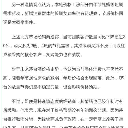
另一种谨慎观点认为，本轮价格上涨部分由年节礼赠等短期
需求驱动，新增消费群体的长期复购率仍有待观察，节后价格回
调是大概率事件。
上述北方市场经销商透露，当前团购客户数量同比下降超过3
0%，购买多为2瓶、4瓶的节礼需求，其持续购买力不强；而以往
成箱采购的核心客户，复购能力也在减弱。
对于未来茅台酒价格走势，他认为当前整体消费水平仍然不
高，随着年节属性需求的减弱，年后价格会出现回落。此外，i茅
台的放量节奏仍是不确定变量，也会影响价格预期。
不过，即便是持谨慎态度的经销商，其情绪也已较年初时有
所缓和。他表示，现在对于价格预期没有年初那么悲观。因为茅
台推行取消分销、为经销商减负等政策，在一定程度上改善了渠
道生态，只要i茅台放量适度，飞天茅台的价格应该会进入比较平