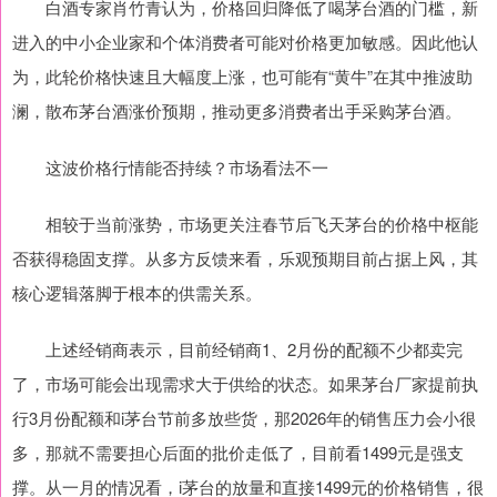
白酒专家肖竹青认为，价格回归降低了喝茅台酒的门槛，新
进入的中小企业家和个体消费者可能对价格更加敏感。因此他认
为，此轮价格快速且大幅度上涨，也可能有“黄牛”在其中推波助
澜，散布茅台酒涨价预期，推动更多消费者出手采购茅台酒。
这波价格行情能否持续？市场看法不一
相较于当前涨势，市场更关注春节后飞天茅台的价格中枢能
否获得稳固支撑。从多方反馈来看，乐观预期目前占据上风，其
核心逻辑落脚于根本的供需关系。
上述经销商表示，目前经销商1、2月份的配额不少都卖完
了，市场可能会出现需求大于供给的状态。如果茅台厂家提前执
行3月份配额和i茅台节前多放些货，那2026年的销售压力会小很
多，那就不需要担心后面的批价走低了，目前看1499元是强支
撑。从一月的情况看，i茅台的放量和直接1499元的价格销售，很