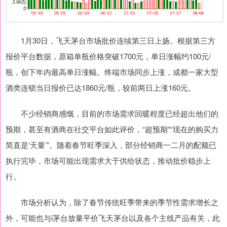
1月30日，飞天茅台市场批价连续第三日上扬。根据第三方
报价平台数据，原箱单瓶价格突破1700元，单日涨幅约100元/
瓶，创下年内最高单日涨幅。终端市场同步上涨，成都一家大型
酒类连锁当日报价已达1860元/瓶，较前两日上涨160元。
不少经销商感慨，目前的市场需求回暖程度已经超出他们的
预期，甚至有酒商在社交平台如此评价，“超预期”“现在的购买力
简直是‘天量’”。随着春节旺季深入，部分经销商一二月的配额已
执行完毕，市场可能出现需求大于供给状态，推动批价稳步上
行。
市场分析认为，除了春节传统旺季带来的季节性需求增长之
外，可能也与i茅台放量平价飞天茅台以及各个主线产品有关，此