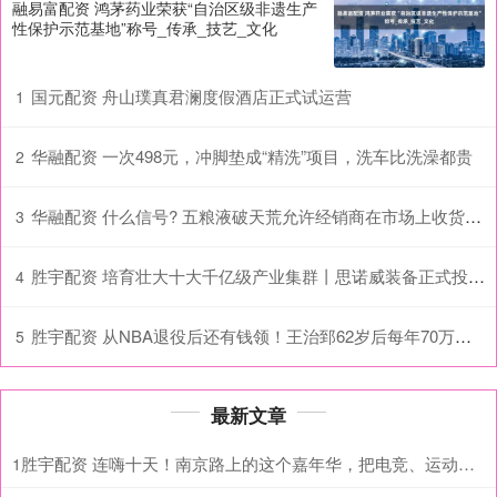
融易富配资 鸿茅药业荣获“自治区级非遗生产
性保护示范基地”称号_传承_技艺_文化
国元配资 舟山璞真君澜度假酒店正式试运营
1
华融配资 一次498元，冲脚垫成“精洗”项目，洗车比洗澡都贵
2
华融配资 什么信号? 五粮液破天荒允许经销商在市场上收货, 可转码
3
胜宇配资 培育壮大十大千亿级产业集群丨思诺威装备正式投产 十堰智能装备和专用车领域再添“新星”
4
胜宇配资 从NBA退役后还有钱领！王治郅62岁后每年70万，姚明，易建联呢？_退休金_球员_效力
5
最新文章
胜宇配资 连嗨十天！南京路上的这个嘉年华，把电竞、运动、短剧、次元演出全搬来了
1