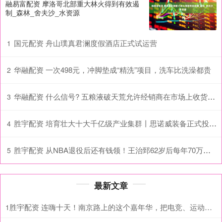
融易富配资 摩洛哥北部重大林火得到有效遏
制_森林_舍夫沙_水资源
国元配资 舟山璞真君澜度假酒店正式试运营
1
华融配资 一次498元，冲脚垫成“精洗”项目，洗车比洗澡都贵
2
华融配资 什么信号? 五粮液破天荒允许经销商在市场上收货, 可转码
3
胜宇配资 培育壮大十大千亿级产业集群丨思诺威装备正式投产 十堰智能装备和专用车领域再添“新星”
4
胜宇配资 从NBA退役后还有钱领！王治郅62岁后每年70万，姚明，易建联呢？_退休金_球员_效力
5
最新文章
胜宇配资 连嗨十天！南京路上的这个嘉年华，把电竞、运动、短剧、次元演出全搬来了
1